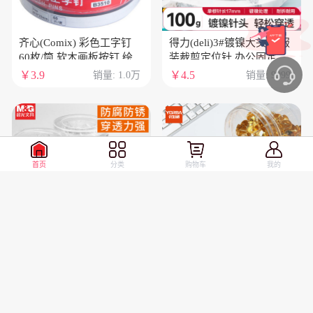
齐心(Comix) 彩色工字钉
得力(deli)3#镀镍大头针 服
60枚/筒 软木画板按钉 绘画
装裁剪定位针 办公固定针
图钉 无痕泡钉彩色小号图
100克/筒 0039
￥3.9
￥4.5
销量: 1.0万
销量: 9999
钉创意照片固定摁钉 工具
B3510
首页
分类
购物车
我的
晨光（M&G）大头针
优必利 金色图钉 软木画板
ABS92601电镀技术不易生
按钉 办公用品工字钉大头
锈腐蚀快速固定手工diy裁
钉绘画图钉 300枚/筒 1筒
￥5
￥5.9
销量: 9999
销量: 9999
剪定位辅助专用筒装100g1
装 4360
筒装