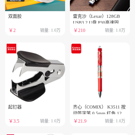
双面胶
雷克沙（Lexar）128GB
USB3.2 U盘 P30高速固态U
盘 读速450MB/s 写速
￥2
￥210
销量: 1.0万
销量: 1.0万
420MB/s 固态般传输体验
起钉器
齐心（COMIX） K3511 按
动签字笔 0.5mm 红色 12
支/盒
￥3.5
￥21.9
销量: 1.0万
销量: 1.0万