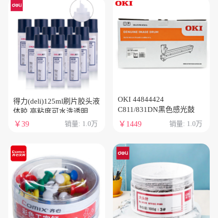
OKI 44844424
得力(deli)125ml刷片胶头液
C811/831DN黑色感光鼓
体胶 高粘度可水洗透明胶
水 涂胶均匀顺滑 12支装
￥39
￥1449
销量: 1.0万
销量: 1.0万
7303S