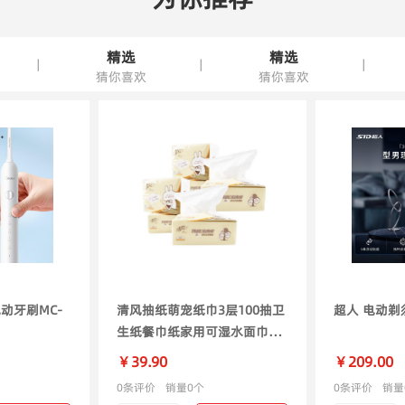
精选
精选
|
|
|
猜你喜欢
猜你喜欢
电动牙刷MC-
清风抽纸萌宠纸巾3层100抽卫
超人 电动剃须
生纸餐巾纸家用可湿水面巾纸
AR62GDT 3层 100抽*6包
￥39.90
￥209.00
0条评价
销量0个
0条评价
销量