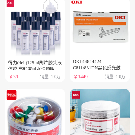
OKI 44844424
得力(deli)125ml刷片胶头液
C811/831DN黑色感光鼓
体胶 高粘度可水洗透明胶
水 涂胶均匀顺滑 12支装
￥39
￥1449
销量: 1.0万
销量: 1.0万
7303S