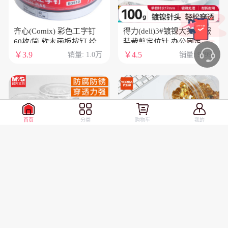
齐心(Comix) 彩色工字钉
得力(deli)3#镀镍大头针 服
60枚/筒 软木画板按钉 绘画
装裁剪定位针 办公固定针
图钉 无痕泡钉彩色小号图
100克/筒 0039
￥3.9
￥4.5
销量: 1.0万
销量: 9999
钉创意照片固定摁钉 工具
B3510
首页
分类
购物车
我的
晨光（M&G）大头针
优必利 金色图钉 软木画板
ABS92601电镀技术不易生
按钉 办公用品工字钉大头
锈腐蚀快速固定手工diy裁
钉绘画图钉 300枚/筒 1筒
￥5
￥5.9
销量: 9999
销量: 9999
剪定位辅助专用筒装100g1
装 4360
筒装