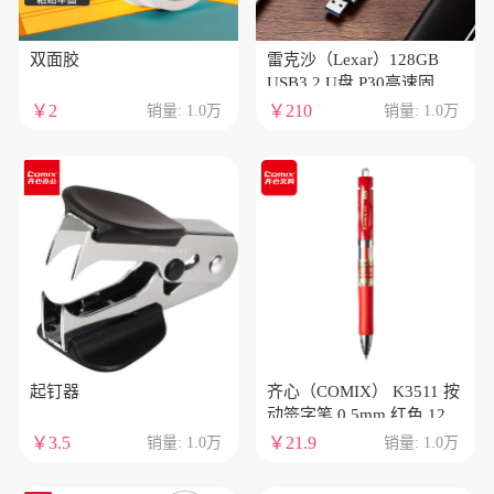
双面胶
雷克沙（Lexar）128GB
USB3.2 U盘 P30高速固态U
盘 读速450MB/s 写速
￥2
￥210
销量: 1.0万
销量: 1.0万
420MB/s 固态般传输体验
起钉器
齐心（COMIX） K3511 按
动签字笔 0.5mm 红色 12
支/盒
￥3.5
￥21.9
销量: 1.0万
销量: 1.0万