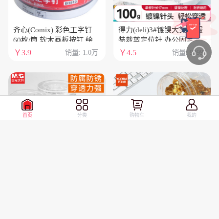
齐心(Comix) 彩色工字钉
得力(deli)3#镀镍大头针 服
60枚/筒 软木画板按钉 绘画
装裁剪定位针 办公固定针
图钉 无痕泡钉彩色小号图
100克/筒 0039
￥3.9
￥4.5
销量: 1.0万
销量: 9999
钉创意照片固定摁钉 工具
B3510
首页
分类
购物车
我的
晨光（M&G）大头针
优必利 金色图钉 软木画板
ABS92601电镀技术不易生
按钉 办公用品工字钉大头
锈腐蚀快速固定手工diy裁
钉绘画图钉 300枚/筒 1筒
￥5
￥5.9
销量: 9999
销量: 9999
剪定位辅助专用筒装100g1
装 4360
筒装