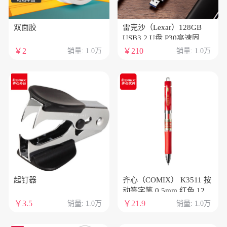
双面胶
雷克沙（Lexar）128GB
USB3.2 U盘 P30高速固态U
盘 读速450MB/s 写速
￥2
￥210
销量: 1.0万
销量: 1.0万
420MB/s 固态般传输体验
起钉器
齐心（COMIX） K3511 按
动签字笔 0.5mm 红色 12
支/盒
￥3.5
￥21.9
销量: 1.0万
销量: 1.0万