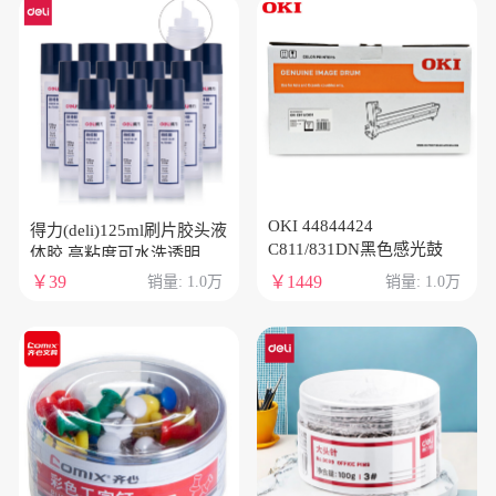
OKI 44844424
得力(deli)125ml刷片胶头液
C811/831DN黑色感光鼓
体胶 高粘度可水洗透明胶
水 涂胶均匀顺滑 12支装
￥39
￥1449
销量: 1.0万
销量: 1.0万
7303S