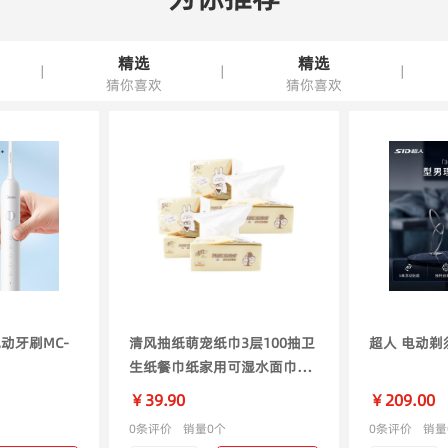
精选
精选
|
|
|
猜你喜欢
猜你喜欢
电动牙刷MC-
清风抽纸萌宠纸巾3层100抽卫
超人 电动剃须
生纸餐巾纸家用可湿水面巾纸
AR62GDT 3层 100抽*6包
￥39.90
￥209.00
0条评价
销量0个
0条评价
销量