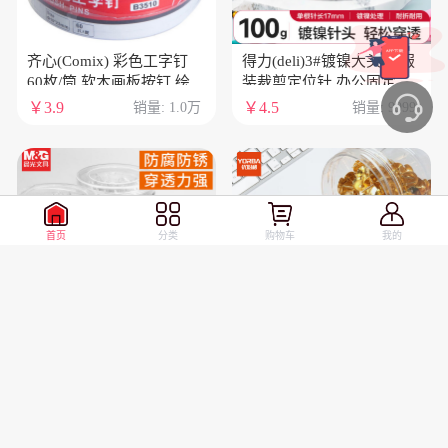
齐心(Comix) 彩色工字钉
得力(deli)3#镀镍大头针 服
60枚/筒 软木画板按钉 绘画
装裁剪定位针 办公固定针
图钉 无痕泡钉彩色小号图
100克/筒 0039
￥3.9
￥4.5
销量: 1.0万
销量: 9999
钉创意照片固定摁钉 工具
B3510
首页
分类
购物车
我的
晨光（M&G）大头针
优必利 金色图钉 软木画板
ABS92601电镀技术不易生
按钉 办公用品工字钉大头
锈腐蚀快速固定手工diy裁
钉绘画图钉 300枚/筒 1筒
￥5
￥5.9
销量: 9999
销量: 9999
剪定位辅助专用筒装100g1
装 4360
筒装