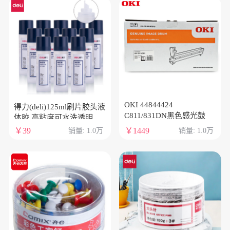
OKI 44844424
得力(deli)125ml刷片胶头液
C811/831DN黑色感光鼓
体胶 高粘度可水洗透明胶
水 涂胶均匀顺滑 12支装
￥39
￥1449
销量: 1.0万
销量: 1.0万
7303S