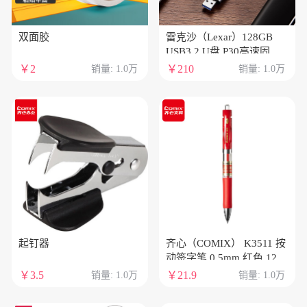
双面胶
雷克沙（Lexar）128GB
USB3.2 U盘 P30高速固态U
盘 读速450MB/s 写速
￥2
￥210
销量: 1.0万
销量: 1.0万
420MB/s 固态般传输体验
起钉器
齐心（COMIX） K3511 按
动签字笔 0.5mm 红色 12
支/盒
￥3.5
￥21.9
销量: 1.0万
销量: 1.0万