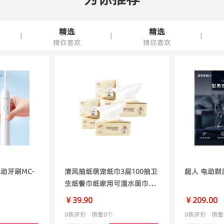
精选
精选
|
|
|
猜你喜欢
猜你喜欢
电动牙刷MC-
清风抽纸萌宠纸巾3层100抽卫
超人 电动剃须
生纸餐巾纸家用可湿水面巾纸
AR62GDT 3层 100抽*6包
￥39.90
￥209.00
0条评价
销量0个
0条评价
销量